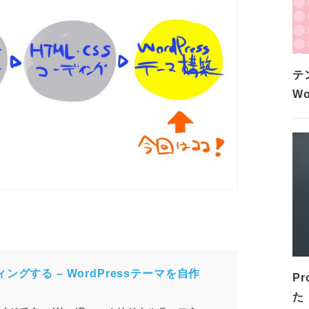
テ
W
ングする – WordPressテーマを自作
P
た