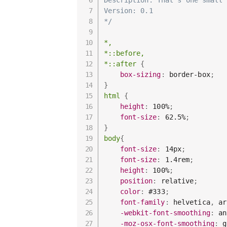
Description: That's one small 
Version: 0.1

*/
*,

*::before,

*::after
{
box-sizing
:
 border-box
;
}
html
{
height
:
 100%
;
font-size
:
 62.5%
;
}
body
{
font-size
:
 14px
;
font-size
:
 1.4rem
;
height
:
 100%
;
position
:
 relative
;
color
:
 #333
;
font-family
:
 helvetica
,
 ar
-webkit-font-smoothing
:
 an
-moz-osx-font-smoothing
:
 g