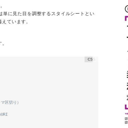
す。
e.cssは単に見た目を調整するスタイルシートとい
備えています。
。
す。
マ区切り）

RI
