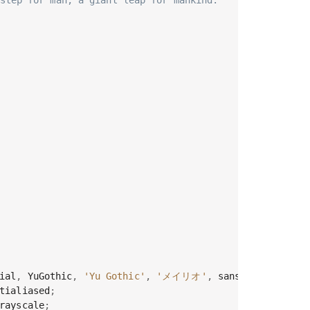
step for man, a giant leap for mankind.

ial
,
 YuGothic
,
'Yu Gothic'
,
'メイリオ'
,
 sans-serif
;
tialiased
;
rayscale
;