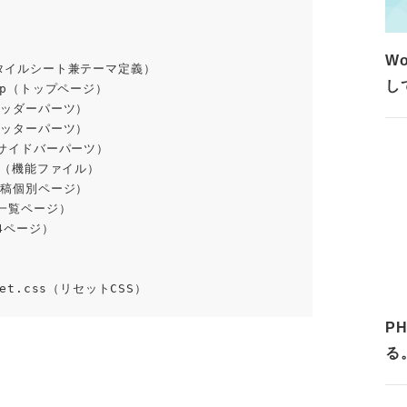
W
し
             └─ reset.css（リセットCSS）
P
る