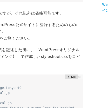
W
イン
必須ですが、それ以外は省略可能です。
rdPress公式サイトに登録するためのものに
す。
をご覧ください。
冒頭を記述した後に、「WordPressオリジナル
グ】」で作成したstylesheet.cssをコピ
ge.tokyo #2

al.jp

cal.jp
