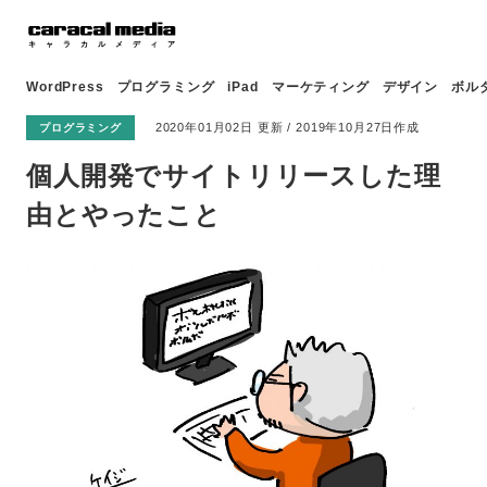
WordPress
プログラミング
iPad
マーケティング
デザイン
ボル
2020年01月02日 更新 / 2019年10月27日作成
プログラミング
個人開発でサイトリリースした理
由とやったこと