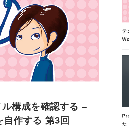
テ
W
ル構成を確認する –
P
マを自作する 第3回
た