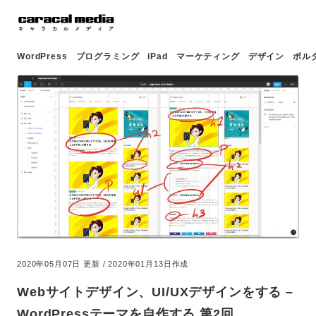
WordPress
プログラミング
iPad
マーケティング
デザイン
ボル
2020年05月07日 更新 / 2020年01月13日作成
Webサイトデザイン、UI/UXデザインをする –
WordPressテーマを自作する 第2回